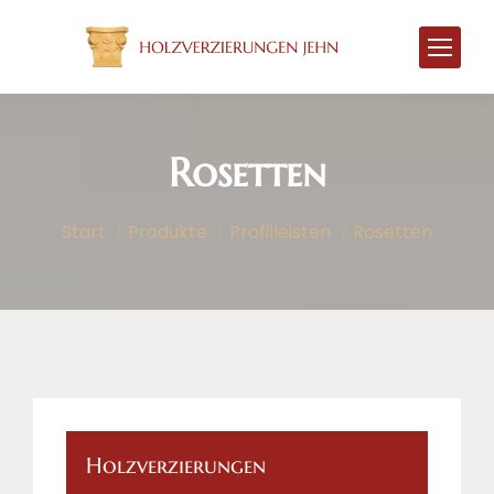
Rosetten
Sie befinden sich hier:
Start
Produkte
Profilleisten
Rosetten
Holzverzierungen